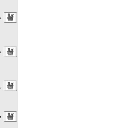
€
€
€
€