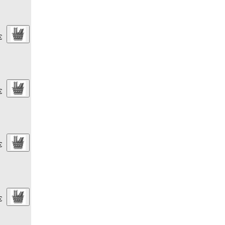
€
€
€
€