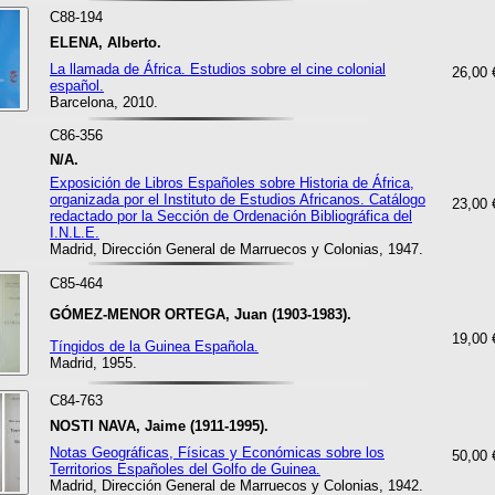
C88-194
ELENA, Alberto.
La llamada de África. Estudios sobre el cine colonial
26,00 
español.
Barcelona, 2010.
C86-356
N/A.
Exposición de Libros Españoles sobre Historia de África,
organizada por el Instituto de Estudios Africanos. Catálogo
23,00 
redactado por la Sección de Ordenación Bibliográfica del
I.N.L.E.
Madrid, Dirección General de Marruecos y Colonias, 1947.
C85-464
GÓMEZ-MENOR ORTEGA, Juan (1903-1983).
19,00 
Tíngidos de la Guinea Española.
Madrid, 1955.
C84-763
NOSTI NAVA, Jaime (1911-1995).
Notas Geográficas, Físicas y Económicas sobre los
50,00 
Territorios Españoles del Golfo de Guinea.
Madrid, Dirección General de Marruecos y Colonias, 1942.