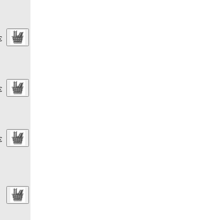
€
€
€