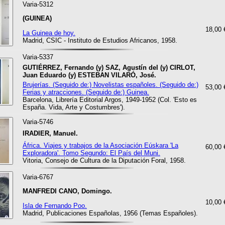
Varia-5312
(GUINEA)
18,00 
La Guinea de hoy.
Madrid, CSIC - Instituto de Estudios Africanos, 1958.
Varia-5337
GUTIÉRREZ, Fernando (y) SAZ, Agustín del (y) CIRLOT,
Juan Eduardo (y) ESTEBAN VILARÓ, José.
Brujerías. (Seguido de:) Novelistas españoles. (Seguido de:)
53,00 
Ferias y atracciones. (Seguido de:) Guinea.
Barcelona, Librería Editorial Argos, 1949-1952 (Col. 'Esto es
España. Vida, Arte y Costumbres').
Varia-5746
IRADIER, Manuel.
África. Viajes y trabajos de la Asociación Eúskara 'La
60,00 
Exploradora'. Tomo Segundo: El País del Muni.
Vitoria, Consejo de Cultura de la Diputación Foral, 1958.
Varia-6767
MANFREDI CANO, Domingo.
10,00 
Isla de Fernando Poo.
Madrid, Publicaciones Españolas, 1956 (Temas Españoles).