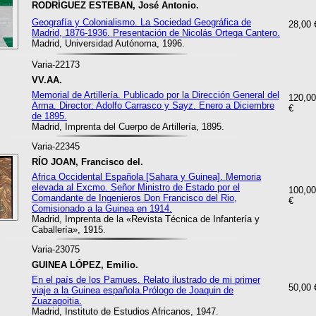
RODRÍGUEZ ESTEBAN, José Antonio.
Geografía y Colonialismo. La Sociedad Geográfica de
28,00 
Madrid, 1876-1936. Presentación de Nicolás Ortega Cantero.
Madrid, Universidad Autónoma, 1996.
Varia-22173
VV.AA.
Memorial de Artillería. Publicado por la Dirección General del
120,00
Arma. Director: Adolfo Carrasco y Sayz. Enero a Diciembre
€
de 1895.
Madrid, Imprenta del Cuerpo de Artillería, 1895.
Varia-22345
RÍO JOAN, Francisco del.
Africa Occidental Española [Sahara y Guinea]. Memoria
elevada al Excmo. Señor Ministro de Estado por el
100,00
Comandante de Ingenieros Don Francisco del Rio,
€
Comisionado a la Guinea en 1914.
Madrid, Imprenta de la «Revista Técnica de Infantería y
Caballería», 1915.
Varia-23075
GUINEA LÓPEZ, Emilio.
En el país de los Pamues. Relato ilustrado de mi primer
50,00 
viaje a la Guinea española.Prólogo de Joaquin de
Zuazagoitia.
Madrid, Instituto de Estudios Africanos, 1947.