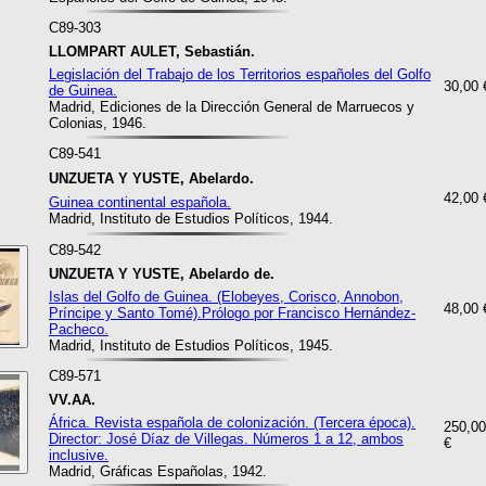
C89-303
LLOMPART AULET, Sebastián.
Legislación del Trabajo de los Territorios españoles del Golfo
30,00 
de Guinea.
Madrid, Ediciones de la Dirección General de Marruecos y
Colonias, 1946.
C89-541
UNZUETA Y YUSTE, Abelardo.
42,00 
Guinea continental española.
Madrid, Instituto de Estudios Políticos, 1944.
C89-542
UNZUETA Y YUSTE, Abelardo de.
Islas del Golfo de Guinea. (Elobeyes, Corisco, Annobon,
48,00 
Príncipe y Santo Tomé).Prólogo por Francisco Hernández-
Pacheco.
Madrid, Instituto de Estudios Políticos, 1945.
C89-571
VV.AA.
África. Revista española de colonización. (Tercera época).
250,00
Director: José Díaz de Villegas. Números 1 a 12, ambos
€
inclusive.
Madrid, Gráficas Españolas, 1942.