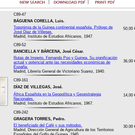
C89-47
BÁGUENA CORELLA, Luis.
Toponimia de la Guinea continental española. Prólogo de
50,00 
José Diaz de Villegas.
Madrid, Instituto de Estudios Africanos, 1947.
C89-52
BANCIELLA Y BÁRCENA, José César.
Rutas de Imperio. Fernando Poo y Guinea. Su significación
36,00 
actual y potencial ante las necesidades económicas de
España.
Madrid, Librería General de Victoriano Suarez, 1940.
C89-161
DÍAZ DE VILLEGAS, José.
África Española en la Geopolítica y Geoestrategia
14,00 
Nacionales.
Madrid, Instituto de Estudios Africanos, 1967.
C89-242
GRAGERA TORRES, Pedro.
El beneficiado del Café y sus métodos.
30,00 
Madrid, Dirección General de Agricultura de los Territorios
Españoles del Golfo de Guinea, 1945.