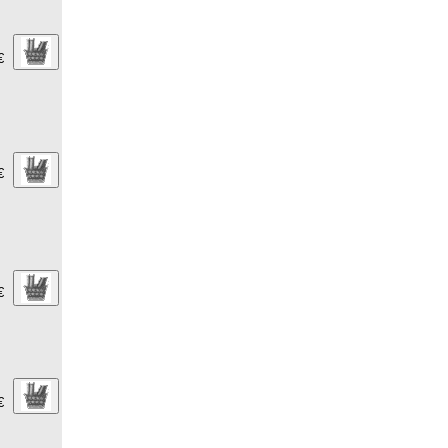
€
€
€
€