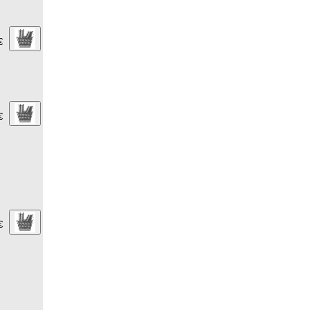
€
€
€