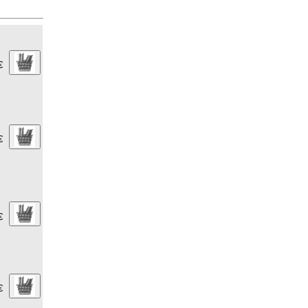
€
€
€
€