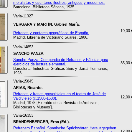
moralistas y escritores ilustres, antiguos y modernos.
Barcelona, Biblioteca Séneca, 1935.
Varia-11327
VERGARA Y MARTÍN, Gabriel María.
19,00 
Refranes y cantares geográficos de España.
Madrid, Librería de Victoriano Suarez, 1906.
Varia-14853
SANCHO PANZA.
Sancho Panza. Compendio de Refranes y Fábulas para
35,00 
ejercicios de lectura elemental.
Barcelona, Industrias Gráficas Seix y Barral Hermanos,
1928.
Varia-15845
ARIAS, Ricardo.
Refranes y frases proverbiales en el teatro de José de
12,00 
Valdivielso (c.1560-1638).
Madrid, 1978 [Extraído de la 'Revista de Archivos,
Bibliotecas y Museos'].
Varia-16353
BRANDENBERGER, Erna (Ed.).
Refranero Español. Spanische Sprichwörter. Herausgegeben
12,00 