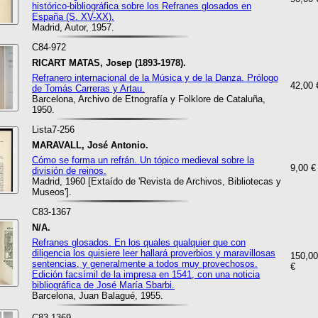
histórico-bibliográfica sobre los Refranes glosados en
España (S. XV-XX).
Madrid, Autor, 1957.
C84-972
RICART MATAS, Josep (1893-1978).
Refranero internacional de la Música y de la Danza. Prólogo
42,00 
de Tomás Carreras y Artau.
Barcelona, Archivo de Etnografía y Folklore de Cataluña,
1950.
Lista7-256
MARAVALL, José Antonio.
Cómo se forma un refrán. Un tópico medieval sobre la
9,00 €
división de reinos.
Madrid, 1960 [Extaído de 'Revista de Archivos, Bibliotecas y
Museos'].
C83-1367
N/A.
Refranes glosados. En los quales qualquier que con
diligencia los quisiere leer hallará proverbios y maravillosas
150,00
sentencias, y generalmente a todos muy provechosos.
€
Edición facsímil de la impresa en 1541, con una noticia
bibliográfica de José María Sbarbi.
Barcelona, Juan Balagué, 1955.
C83-1369