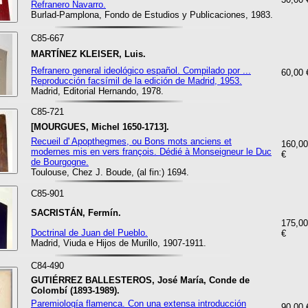
Refranero Navarro.
Burlad-Pamplona, Fondo de Estudios y Publicaciones, 1983.
C85-667
MARTÍNEZ KLEISER, Luis.
Refranero general ideológico español. Compilado por ...
60,00 
Reproducción facsímil de la edición de Madrid, 1953.
Madrid, Editorial Hernando, 1978.
C85-721
[MOURGUES, Michel 1650-1713].
Recueil d' Apopthegmes, ou Bons mots anciens et
160,00
modernes mis en vers françois. Dédié à Monseigneur le Duc
€
de Bourgogne.
Toulouse, Chez J. Boude, (al fin:) 1694.
C85-901
SACRISTÁN, Fermín.
175,00
Doctrinal de Juan del Pueblo.
€
Madrid, Viuda e Hijos de Murillo, 1907-1911.
C84-490
GUTIÉRREZ BALLESTEROS, José María, Conde de
Colombí (1893-1989).
Paremiología flamenca. Con una extensa introducción
90,00 