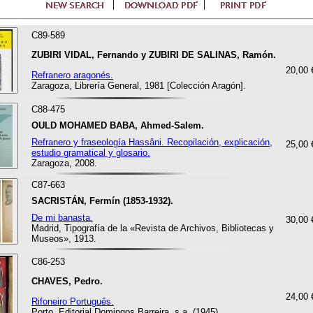
C89-589
ZUBIRI VIDAL, Fernando y ZUBIRI DE SALINAS, Ramón.
20,00 
Refranero aragonés.
Zaragoza, Librería General, 1981 [Colección Aragón].
C88-475
OULD MOHAMED BABA, Ahmed-Salem.
Refranero y fraseología Hassâni. Recopilación, explicación,
25,00 
estudio gramatical y glosario.
Zaragoza, 2008.
C87-663
SACRISTÁN, Fermín (1853-1932).
De mi banasta.
30,00 
Madrid, Tipografía de la «Revista de Archivos, Bibliotecas y
Museos», 1913.
C86-253
CHAVES, Pedro.
24,00 
Rifoneiro Português.
Porto, Editorial Domingos Barreira, s.a. (1945).