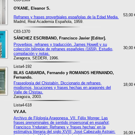
O'KANE, Eleanor S.
53,00 
Refranes y frases proverbiales españolas de la Edad Media.
Madrid, Real Academia Española, 1959.
C83-1370
SÁNCHEZ ESCRIBANO, Francisco Javier [Editor].
Proverbios, refranes y traducción. James Howell y su
30,00 
colección bilingüe de refranes españoles (1659). Estudio,
compilación y notas.
Zaragoza, SEDERI, 1996.
Lista4-192
BLAS GABARDA, Fernando y ROMANOS HERNANDO,
Fernando.
Fraseología del Chistabín. Diccionario de refranes,
18,00 
modismos, locuciones y frases hechas en aragonés del
Valle de Chistau.
Zaragoza, 2003.
Lista4-618
VV.AA.
Archivo de Filología Aragonesa. VII. Félix Monge: Las
frases prenominales de sentido impersonal en español;
Francisco Yndurain: Refranes y 'frases hechas' en la
estimativa literaria del siglo XVIII; José Cabezudo Astrain:
16,00 