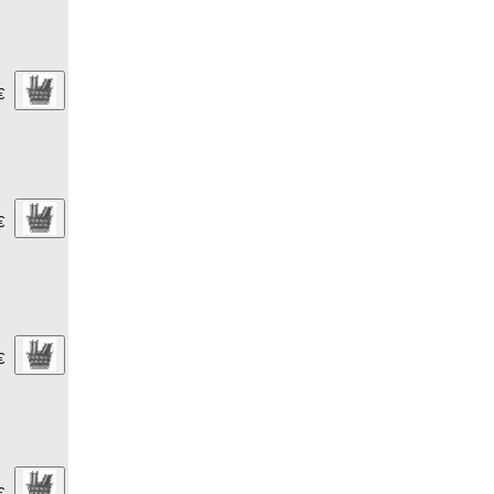
€
€
€
€