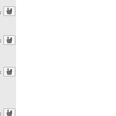
€
€
€
€