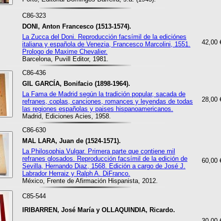
C86-323
DONI, Anton Francesco (1513-1574).
La Zucca del Doni. Reproducción facsímil de la ediciónes
42,00 
italiana y española de Venezia, Francesco Marcolini, 1551.
Prologo de Maxime Chevalier.
Barcelona, Puvill Editor, 1981.
C86-436
GIL GARCÍA, Bonifacio (1898-1964).
La Fama de Madrid según la tradición popular, sacada de
28,00 
refranes, coplas, canciones, romances y leyendas de todas
las regiones españolas y paises hispanoamericanos.
Madrid, Ediciones Acies, 1958.
C86-630
MAL LARA, Juan de (1524-1571).
La Philosophia Vulgar. Primera parte que contiene mil
refranes glosados. Reproducción facsímil de la edición de
60,00 
Sevilla, Hernando Diaz, 1568. Edición a cargo de José J.
Labrador Herraiz y Ralph A. DiFranco.
México, Frente de Afirmación Hispanista, 2012.
C85-544
IRIBARREN, José María y OLLAQUINDIA, Ricardo.
30,00 