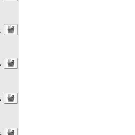
€
€
€
€