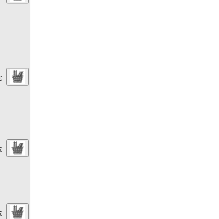
€
€
€