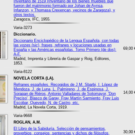
Inventario de 1519 (Inventario de los bienes muebles que
fueron del matrimonio formado por Johan de Aynsa,
Infanzon, y Thomasa Crexençan, vecinos de Zaragoza), y
otros textos.
Zaragoza, IFC, 1955.
Varia-3273
Diccionario.
Diccionario Enciclopédico de la Lengua Española, con todas
las vozes (sic), frases, refranes y locuciones usadas en
69,00 
España y las Américas españolas. Tomo Primero (de dos):
A-F.
Madrid, Imprenta y Librería de Gaspar y Roig, Editores,
1853.
Varia-8122
NOVELA CORTA (LA).
Refranes españoles. Recogidos de J.M. Sbarbi, I. López de
Mendoza, J. de Luna, L. Palmireno, J. de Espinosa, J.
14,00 
Sorapan de Riéros, Antonio Valladares de Sotomayor, 'Don
Preciso', Blasco de Garay, Fray Martín Sarmiento, Fray Luis
Escobar, Quevedo, N. de Castro, etc.
Madrid, La Novela Corta, 1919.
Varia-9668
ROGLAN, A.M.
El Libro de la Sabiduría. Selección de pensamientos,
30,00 
proverbios, consejos, sentencias y dichos de filósofos,