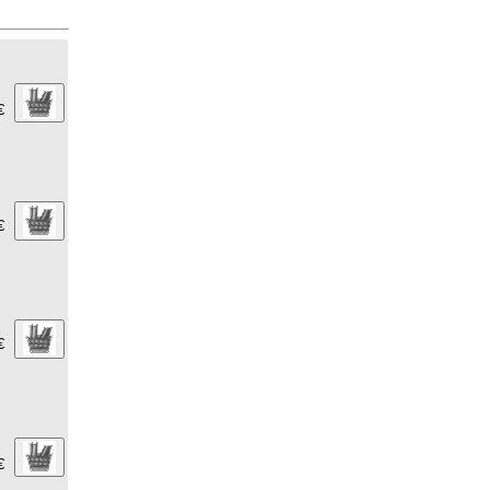
€
€
€
€