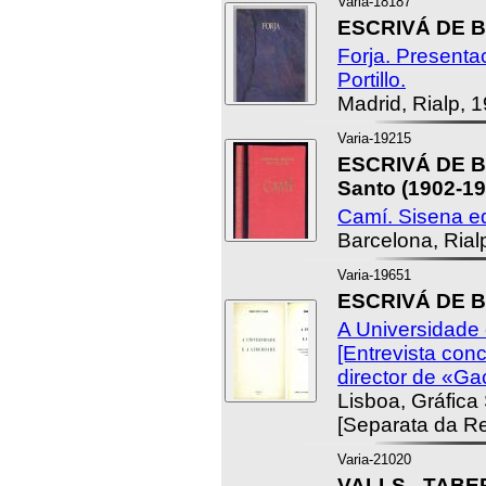
Varia-18187
ESCRIVÁ DE B
Forja. Presenta
Portillo.
Madrid, Rialp, 
Varia-19215
ESCRIVÁ DE B
Santo (1902-19
Camí. Sisena ed
Barcelona, Rial
Varia-19651
ESCRIVÁ DE B
A Universidade 
[Entrevista con
director de «Gac
Lisboa, Gráfica
[Separata da R
Varia-21020
VALLS - TABER