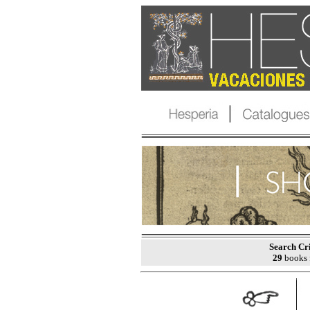
Search Cri
29
books 