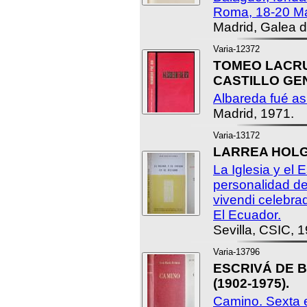
Roma, 18-20 M
Madrid, Galea d
Varia-12372
TOMEO LACRUÉ
CASTILLO GEN
Albareda fué así
Madrid, 1971.
Varia-13172
LARREA HOLGU
La Iglesia y el 
personalidad de
vivendi celebra
El Ecuador.
Sevilla, CSIC, 
Varia-13796
ESCRIVÁ DE B
(1902-1975).
Camino. Sexta 