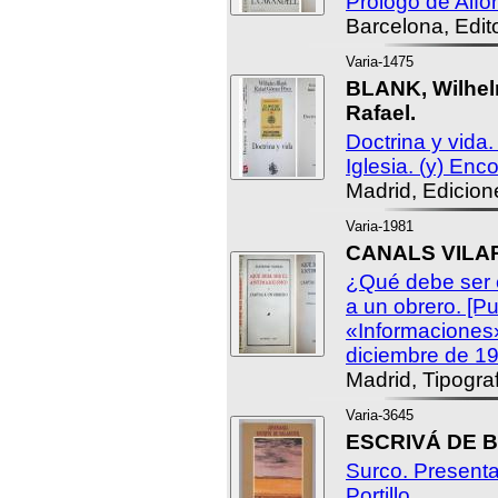
Prólogo de Alfo
Barcelona, Edito
Varia-1475
BLANK, Wilhe
Rafael.
Doctrina y vida.
Iglesia. (y) Enc
Madrid, Edicion
Varia-1981
CANALS VILAR
¿Qué debe ser 
a un obrero. [P
«Informaciones
diciembre de 19
Madrid, Tipograf
Varia-3645
ESCRIVÁ DE B
Surco. Presenta
Portillo.