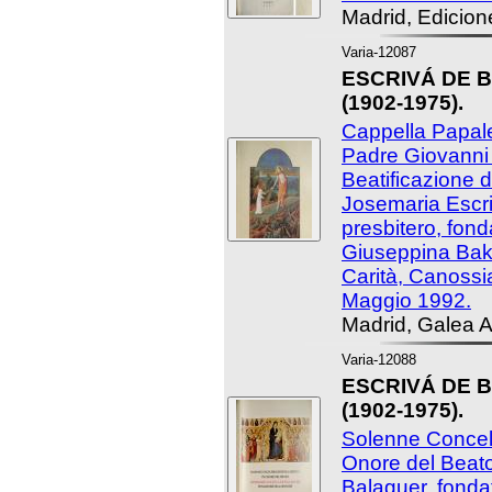
Madrid, Edicion
Varia-12087
ESCRIVÁ DE B
(1902-1975).
Cappella Papale
Padre Giovanni 
Beatificazione d
Josemaria Escri
presbitero, fond
Giuseppina Bakhi
Carità, Canossi
Maggio 1992.
Madrid, Galea A
Varia-12088
ESCRIVÁ DE B
(1902-1975).
Solenne Concele
Onore del Beat
Balaguer, fondat