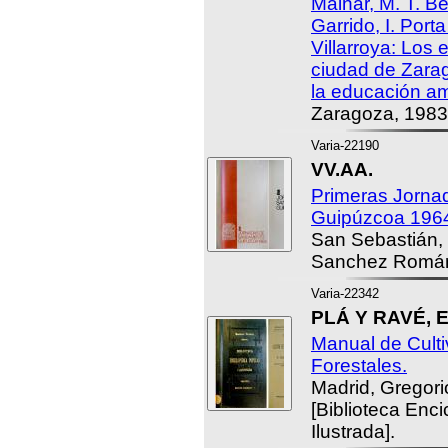
Mainar, M. T. B
Garrido, I. Por
Villarroya: Los 
ciudad de Zarag
la educación amb
Zaragoza, 1983
Varia-22190
VV.AA.
Primeras Jorna
Guipúzcoa 1964
San Sebastián, 
Sanchez Román
Varia-22342
PLÁ Y RAVÉ, E
Manual de Culti
Forestales.
Madrid, Gregori
[Biblioteca Enc
Ilustrada].