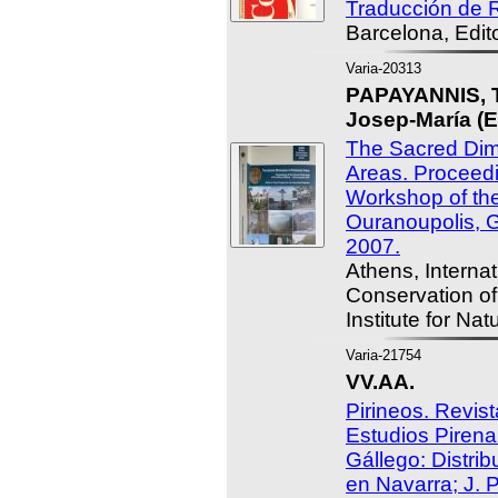
Traducción de 
Barcelona, Edito
Varia-20313
PAPAYANNIS,
Josep-María (E
The Sacred Dim
Areas. Proceed
Workshop of the 
Ouranoupolis, 
2007.
Athens, Internat
Conservation of
Institute for Na
Varia-21754
VV.AA.
Pirineos. Revist
Estudios Pirena
Gállego: Distri
en Navarra; J. 