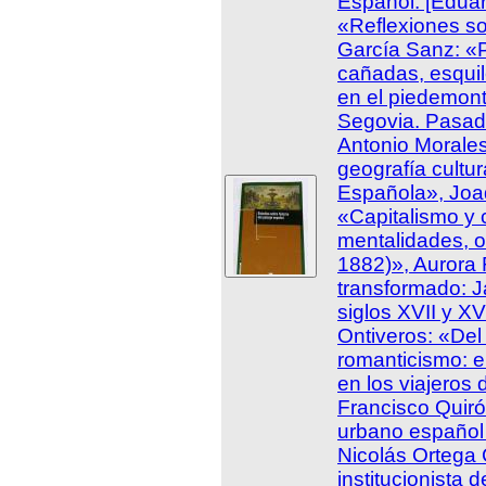
Español. [Eduar
«Reflexiones so
García Sanz: «P
cañadas, esquil
en el piedemont
Segovia. Pasado
Antonio Morale
geografía cultura
Española», Joaq
«Capitalismo y 
mentalidades, o
1882)», Aurora 
transformado: J
siglos XVII y XV
Ontiveros: «Del
romanticismo: e
en los viajeros 
Francisco Quiró
urbano español 
Nicolás Ortega 
institucionista d