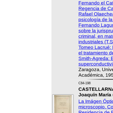
Fernando el Cat
Regencia de Cas
Rafael Olaechea
psicología de la
Fernando Lagun
sobre la jurispr
criminal, en ma
industriales (T.
Tomeo Lacrué: L
el tratamiento 
Smith-Agreda: E
superconductivi
Zaragoza, Unive
Académica, 195
C84-198
CASTELLARNA
Joaquín María 
La Imágen Óptic
microscopio. Co
Residencia de E