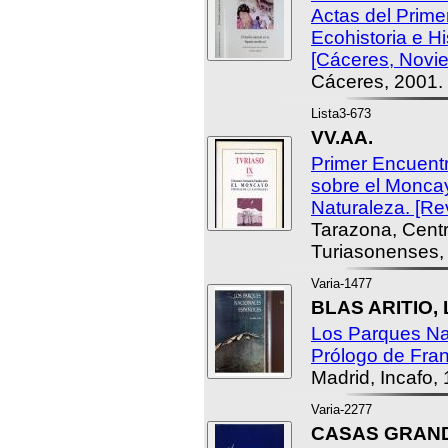
Actas del Prim
Ecohistoria e Hi
[Cáceres, Novi
Cáceres, 2001.
Lista3-673
VV.AA.
Primer Encuent
sobre el Moncay
Naturaleza. [Rev
Tarazona, Cent
Turiasonenses,
Varia-1477
BLAS ARITIO, 
Los Parques Na
Prólogo de Fra
Madrid, Incafo,
Varia-2277
CASAS GRAND