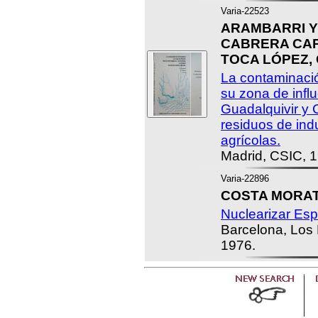
Varia-22523
ARAMBARRI Y 
CABRERA CAPI
TOCA LÓPEZ, C
La contaminació
su zona de infl
Guadalquivir y 
residuos de ind
agrícolas.
Madrid, CSIC, 
Varia-22896
COSTA MORATA
Nuclearizar Es
Barcelona, Los 
1976.