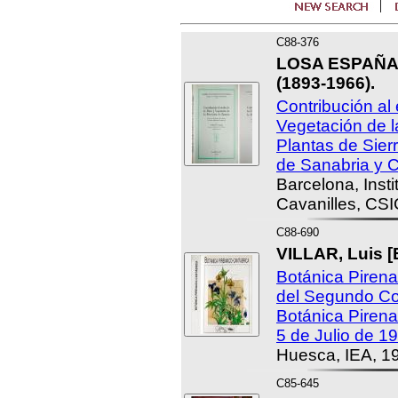
C88-376
LOSA ESPAÑA,
(1893-1966).
Contribución al 
Vegetación de l
Plantas de Sier
de Sanabria y C
Barcelona, Insti
Cavanilles, CSI
C88-690
VILLAR, Luis [E
Botánica Pirena
del Segundo Col
Botánica Pirenai
5 de Julio de 1
Huesca, IEA, 1
C85-645