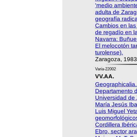
'medio ambiente
adulta de Zara
geografía radic
Cambios en las 
de regadío en l
Navarra: Buñuel
El melocotón ta
turolense).
Zaragoza, 1983
Varia-22002
VV.AA.
Geographicalia.
Departamento d
Universidad de
María Jesús Iba
Luis Miguel Ye
geomorfológicos
Cordillera Ibéri
Ebro, sector ar