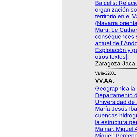
Balcells: Relaci
organización soc
territorio en el 
(Navarra orienta
Martí: Le Catha
conséquences su
actuel de l´And
Explotación y g
otros textos].
Zaragoza-Jaca,
Varia-22001
VV.AA.
Geographicalia.
Departamento d
Universidad de
María Jesús Ib
cuencas hidrogr
la estructura p
Mainar, Miguel 
Miguel: Percepc