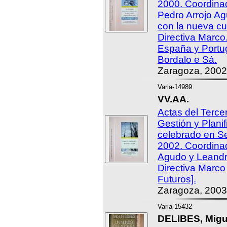
2000. Coordina
Pedro Arrojo Ag
con la nueva cu
Directiva Marco
España y Portug
Bordalo e Sá.
Zaragoza, 2002
Varia-14989
VV.AA.
Actas del Terce
Gestión y Planif
celebrado en Se
2002. Coordina
Agudo y Leandro
Directiva Marco
Futuros].
Zaragoza, 2003
Varia-15432
DELIBES, Migu