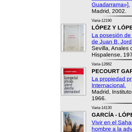
Guadarrama»].
Madrid, 2002.
Varia-12190
LÓPEZ Y LÓPEZ
La posesión de 
de Juan B. Jor
Sevilla, Anales 
Hispalense, 19
Varia-12882
PECOURT GARC
La propiedad pr
Internacional.
Madrid, Institut
1966.
Varia-14130
GARCÍA - LÓPE
Vivir en el Saha
hombre a la ad