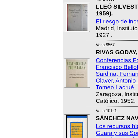
LLEÓ SILVESTR
1959).
El riesgo de in
Madrid, Institut
1927 .
Varia-9567
RIVAS GODAY, S
Conferencias For
Francisco Bello
Sardiña, Fernan
Claver, Antonio
Tomeo Lacrué.
Zaragoza, Insti
Católico, 1952.
Varia-10121
SÁNCHEZ NAVA
Los recursos hí
Guara y sus So