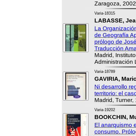
Zaragoza, 2002
Varia-18315
LABASSE, Jean
La Organizació
de Geografía Ap
prólogo de Jos
Traducción Amal
Madrid, Institut
Administración 
Varia-18789
GAVIRIA, Mario
Ni desarrollo re
territorio: el ca
Madrid, Turner,
Varia-19202
BOOKCHIN, Mur
El anarquismo e
consumo. Prólo