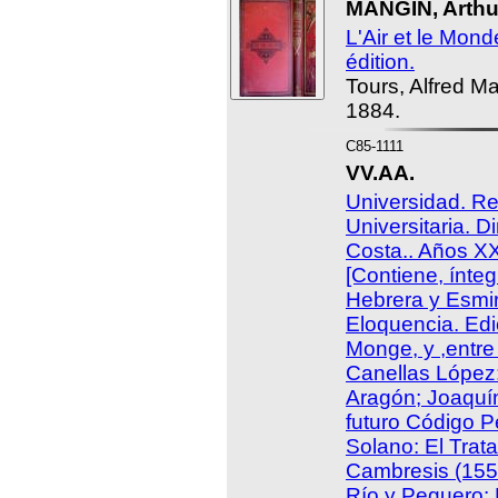
MANGIN, Arthur
L'Air et le Mon
édition.
Tours, Alfred Ma
1884.
C85-1111
VV.AA.
Universidad. Re
Universitaria. 
Costa.. Años X
[Contiene, ínte
Hebrera y Esmir
Eloquencia. Edi
Monge, y ,entre 
Canellas López
Aragón; Joaquí
futuro Código 
Solano: El Trat
Cambresis (155
Río y Peguero: 