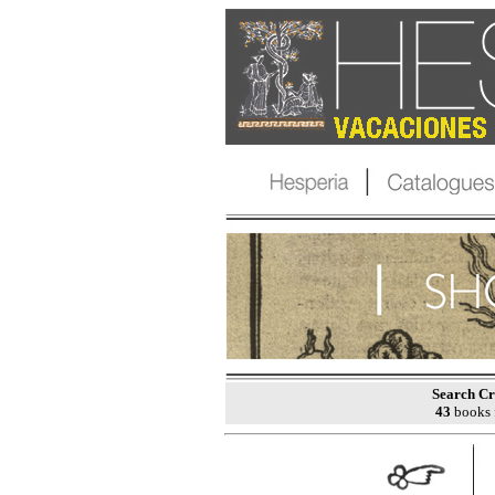
Search Cr
43
books 