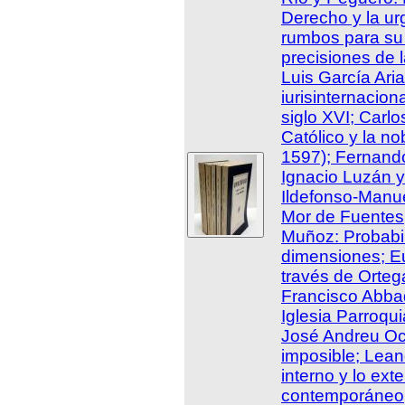
Derecho y la ur
rumbos para su 
precisiones de l
Luis García Aria
iurisinternacion
siglo XVI; Carl
Católico y la no
1597); Fernando
Ignacio Luzán y
Ildefonso-Manue
Mor de Fuentes;
Muñoz: Probabil
dimensiones; E
través de Orteg
Francisco Abbad
Iglesia Parroqu
José Andreu Oc
imposible; Lean
interno y lo exte
contemporáneo;