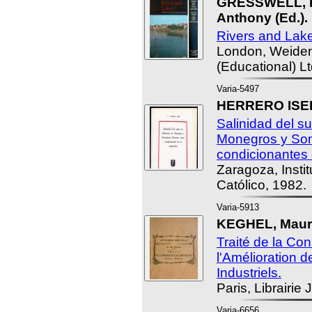
GRESSWELL, R
Anthony (Ed.).
Rivers and Lak
London, Weiden
(Educational) Lt
Varia-5497
HERRERO ISERN
Salinidad del s
Monegros y So
condicionantes 
Zaragoza, Insti
Católico, 1982.
Varia-5913
KEGHEL, Mauri
Traité de la Con
l'Amélioration d
Industriels.
Paris, Librairie 
Varia-6656