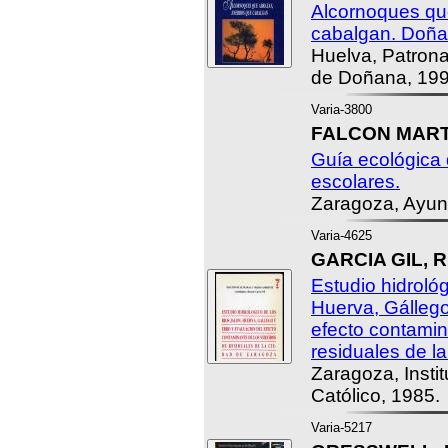
Alcornoques qu
cabalgan. Doña
Huelva, Patrona
de Doñana, 199
Varia-3800
FALCON MARTI
Guía ecológica
escolares.
Zaragoza, Ayun
Varia-4625
GARCIA GIL, Ri
Estudio hidrológ
Huerva, Gállego
efecto contamin
residuales de l
Zaragoza, Insti
Católico, 1985.
Varia-5217