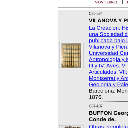
C89-564
VILANOVA Y PIE
La Creación. His
una Sociedad de
publicada bajo 
Vilanova y Piera
Universidad Cent
Antropología y 
III y IV: Aves. V
Articulados. VII
Montserrat y Arc
Geología y Pale
Barcelona, Mon
1876.
C87-107
BUFFON George
Conde de.
Obras completa