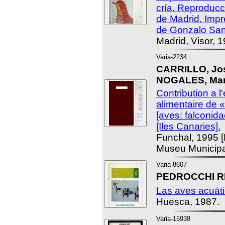
cría. Reproducci
de Madrid, Impr
de Gonzalo San
Madrid, Visor, 1
Varia-2234
CARRILLO, Jos
NOGALES, Man
Contribution a l
alimentaire de 
[aves: falconidae
[Iles Canaries].
Funchal, 1995 [
Museu Municipal
Varia-8607
PEDROCCHI RE
Las aves acuáti
Huesca, 1987.
Varia-15938