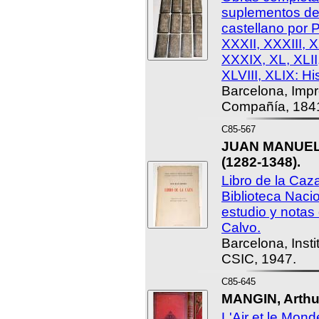
suplementos de 
castellano por P
XXXII, XXXIII, 
XXXIX, XL, XLII,
XLVIII, XLIX: Hi
Barcelona, Imp
Compañía, 184
C85-567
JUAN MANUEL, 
(1282-1348).
Libro de la Caza
Biblioteca Nacio
estudio y notas
Calvo.
Barcelona, Insti
CSIC, 1947.
C85-645
MANGIN, Arthur
L'Air et le Mon