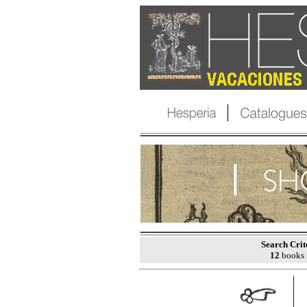
Search Crit
12
books 