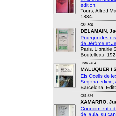
édition.
Tours, Alfred Ma
1884.
C84-300
DELAMAIN, Jac
Pourquoi les oi
de Jérôme et J
Paris, Librairie
Boutelleau, 192
Lista5-464
MALUQUER I S
Els Ocells de l
Segona edició, 
Barcelona, Edito
C81-524
XAMARRO, Juan
Conocimiento d
de jaula, su ca