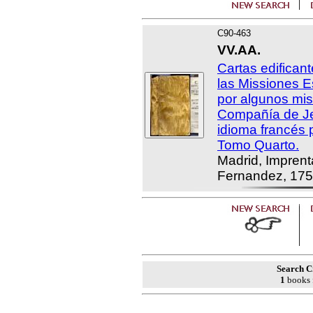
C90-463
VV.AA.
Cartas edificant
las Missiones E
por algunos mis
Compañía de Je
idioma francés 
Tomo Quarto.
Madrid, Imprent
Fernandez, 175
Search Cr
1
books 