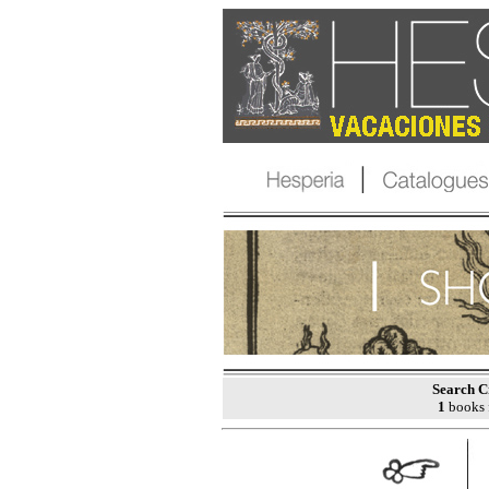
Search Cr
1
books 