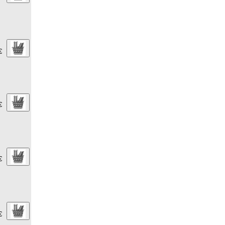
€
€
€
€