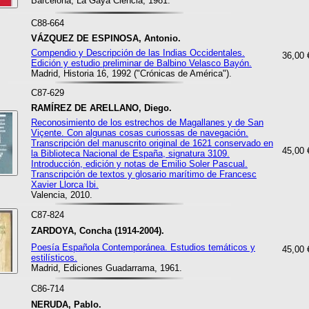
Barcelona, La Gaya Ciencia, 1981.
C88-664
VÁZQUEZ DE ESPINOSA, Antonio.
Compendio y Descripción de las Indias Occidentales.
36,00 
Edición y estudio preliminar de Balbino Velasco Bayón.
Madrid, Historia 16, 1992 ("Crónicas de América").
C87-629
RAMÍREZ DE ARELLANO, Diego.
Reconosimiento de los estrechos de Magallanes y de San
Viçente. Con algunas cosas curiossas de navegación.
Transcripción del manuscrito original de 1621 conservado en
45,00 
la Biblioteca Nacional de España, signatura 3109.
Introducción, edición y notas de Emilio Soler Pascual.
Transcripción de textos y glosario marítimo de Francesc
Xavier Llorca Ibi.
Valencia, 2010.
C87-824
ZARDOYA, Concha (1914-2004).
Poesía Española Contemporánea. Estudios temáticos y
45,00 
estilísticos.
Madrid, Ediciones Guadarrama, 1961.
C86-714
NERUDA, Pablo.