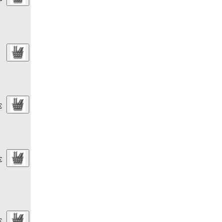
€
€
€