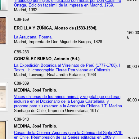
Traducido del inglés e ilustrado con notas por Don Casimiro
Ortega. Edición facsímil de la impresa en Madrid, 1769.
Madrid, 1992.
C89-169
ERCILLA Y ZÚÑIGA, Alonso de (1533-1594).
160,00
La Araucana. Poema.
€
Madrid, Imprenta de Don Miguel de Burgos, 1828.
C89-233
GONZÁLEZ BUENO, Antonio (Ed.).
La Expedición Botánica al Virreinato de Perú (1777-1788). I:
90,00 
Texto. II: Iconographia Florae Peruvianae et Chilensis.
Madrid, Lunwerg - Real Jardín Botánico, 1988.
C89-339
MEDINA, José Toribio.
Voces chilenas de los reinos animal y vegetal que pudieran
40,00 
incluirse en el Diccionario de la Lengua Castellana, y
propone para su examen a la Academia Chilena J.T. Medina.
Santiago de Chile, Imprenta Universitaria, 1917.
C89-340
MEDINA, José Toribio.
Cosas de la Colonia. Apuntes para la Crónica del Siglo XVIII
en Chile. [Reimpresión de las Series editadas en 1889 y
75,00 