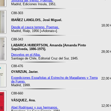
Sinfonía del Viento. Poemas.
Madrid, Ediciones Insula, 1951.
C88-303
IBAÑEZ LANGLOIS, José Miguel.
18,00 
Desde el cauce terreno. Poemas.
Madrid, Rialp, 1956 [«Adonais»].
C88-343
LABARCA HUBERTSON, Amanda [Amanda Pinto
Sepúlveda, 1886-1975].
28,00 
Desvelos en el Alba.
Santiago de Chile, Editorial Cruz del Sur, 1945.
C88-476
OYARZUN, Javier.
Expediciones Españolas al Estrecho de Magallanes y Tierra
22,00 
de Fuego.
Madrid, 1999.
C88-660
VÁSQUEZ, Ana.
12,00 
Abel Rodríguez y sus hermanos.