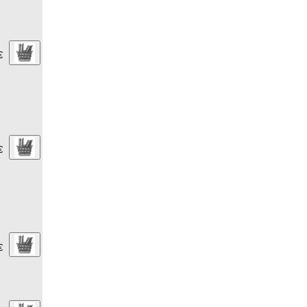
€
€
€