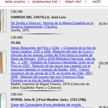
C90-398
SARIEGO DEL CASTILLO, José Luis.
De Sevilla a Veracruz. Historia de la Marina Española en la
30,00 
América Septentrional y Pacífico.
Sevilla, 1975.
C90-468
VV.AA.
Varias Relaciones del Perú y Chile, y Conquista de la Isla de
Santa Catalina. 1535 a 1658. (Relación del sitio de Cuzco y
principio de las guerras civiles del Perú hasta la muerte de
Diego de Almagro, 1535 a 1539 (Biblioteca Nacional, sala de
Ms., J. 130) ; Rebelión de Francisco Hernández Girón en el
250,00
Perú en 1553 ; Relación de las paces que capituló con el
€
araucano rebelado el marqués de Baides, 1641 ; Felices
progresos de las armas de S.M. en el reino de Chile, 1657-
1658 ; Relación del suceso que tuvo Francisco Díaz
Pimienta en la isla de Santa Catalina).
Madrid, Imprenta de Miguel Ginesta, 1879 (Colección de
Libros Españoles Raros y Curiosos).
C89-104
BYRON, John B. [«Foul-Weather Jack», 1723-1786].
Viage del Comandante Byron alrededor del mundo.
30,00 