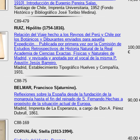
1910]. Introducción de Eugenio Pereira Salas.
Santiago de Chile, Imprenta Universitaria, 1952 (Fondo
Histórico y Bibliográfico José Toribio Medina).
C89-479
RUIZ, Hipólito (1754-1816).
Relación del Viaje hecho a los Reynos del Perú y Chile por
los Botánicos y Dibuxantes enviados para aquella
Expedición... Publicada por primera vez por la Comisión de
100,00
Estudios Retrospectivos de Historia Natural de la Real
€
Academia de Ciencias Exactas, Físicas y Naturales de
Madrid, y revisada y anotada por el vocal de la misma P.
Agustín Jesús Barreiro.
Madrid, Establecimiento Tipográfico Huelves y Compañía,
1931.
C88-75
BELMAR, Francisco S(aturnino).
Reflexiones sobre la España desde la fundación de la
monarquía hasta el fin del reinado de S. Fernando.Hechas a
90,00 
propósito de la situación actual de Europa.
Madrid, Imprenta de La Esperanza, a cargo de Don A. Pérez
Dubrull, 1861.
C88-169
CORVALÁN, Stella (1913-1994).
40,00 