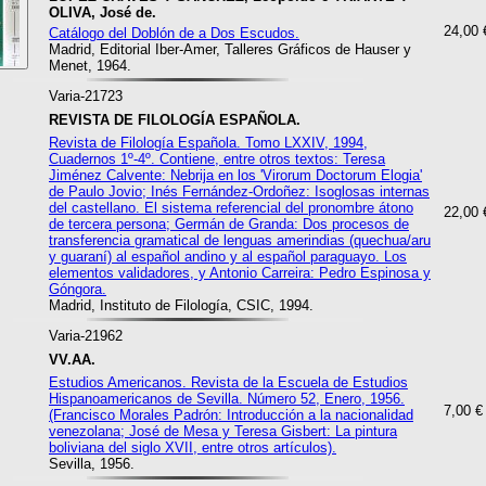
OLIVA, José de.
24,00 
Catálogo del Doblón de a Dos Escudos.
Madrid, Editorial Iber-Amer, Talleres Gráficos de Hauser y
Menet, 1964.
Varia-21723
REVISTA DE FILOLOGÍA ESPAÑOLA.
Revista de Filología Española. Tomo LXXIV, 1994,
Cuadernos 1º-4º. Contiene, entre otros textos: Teresa
Jiménez Calvente: Nebrija en los 'Virorum Doctorum Elogia'
de Paulo Jovio; Inés Fernández-Ordoñez: Isoglosas internas
del castellano. El sistema referencial del pronombre átono
22,00 
de tercera persona; Germán de Granda: Dos procesos de
transferencia gramatical de lenguas amerindias (quechua/aru
y guaraní) al español andino y al español paraguayo. Los
elementos validadores, y Antonio Carreira: Pedro Espinosa y
Góngora.
Madrid, Instituto de Filología, CSIC, 1994.
Varia-21962
VV.AA.
Estudios Americanos. Revista de la Escuela de Estudios
Hispanoamericanos de Sevilla. Número 52, Enero, 1956.
7,00 €
(Francisco Morales Padrón: Introducción a la nacionalidad
venezolana; José de Mesa y Teresa Gisbert: La pintura
boliviana del siglo XVII, entre otros artículos).
Sevilla, 1956.