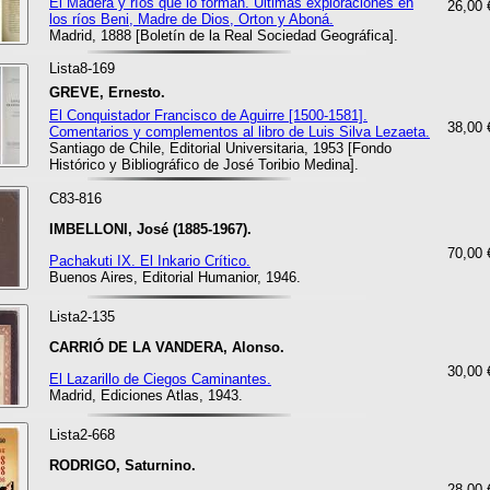
El Madera y ríos que lo forman. Últimas exploraciones en
26,00 
los ríos Beni, Madre de Dios, Orton y Aboná.
Madrid, 1888 [Boletín de la Real Sociedad Geográfica].
Lista8-169
GREVE, Ernesto.
El Conquistador Francisco de Aguirre [1500-1581].
38,00 
Comentarios y complementos al libro de Luis Silva Lezaeta.
Santiago de Chile, Editorial Universitaria, 1953 [Fondo
Histórico y Bibliográfico de José Toribio Medina].
C83-816
IMBELLONI, José (1885-1967).
70,00 
Pachakuti IX. El Inkario Crítico.
Buenos Aires, Editorial Humanior, 1946.
Lista2-135
CARRIÓ DE LA VANDERA, Alonso.
30,00 
El Lazarillo de Ciegos Caminantes.
Madrid, Ediciones Atlas, 1943.
Lista2-668
RODRIGO, Saturnino.
28,00 