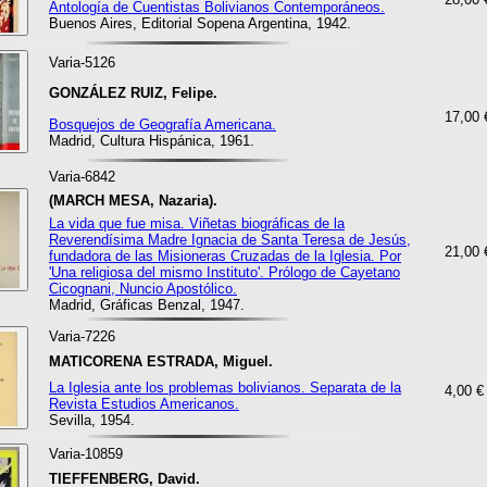
Antología de Cuentistas Bolivianos Contemporáneos.
Buenos Aires, Editorial Sopena Argentina, 1942.
Varia-5126
GONZÁLEZ RUIZ, Felipe.
17,00 
Bosquejos de Geografía Americana.
Madrid, Cultura Hispánica, 1961.
Varia-6842
(MARCH MESA, Nazaria).
La vida que fue misa. Viñetas biográficas de la
Reverendísima Madre Ignacia de Santa Teresa de Jesús,
21,00 
fundadora de las Misioneras Cruzadas de la Iglesia. Por
'Una religiosa del mismo Instituto'. Prólogo de Cayetano
Cicognani, Nuncio Apostólico.
Madrid, Gráficas Benzal, 1947.
Varia-7226
MATICORENA ESTRADA, Miguel.
La Iglesia ante los problemas bolivianos. Separata de la
4,00 €
Revista Estudios Americanos.
Sevilla, 1954.
Varia-10859
TIEFFENBERG, David.