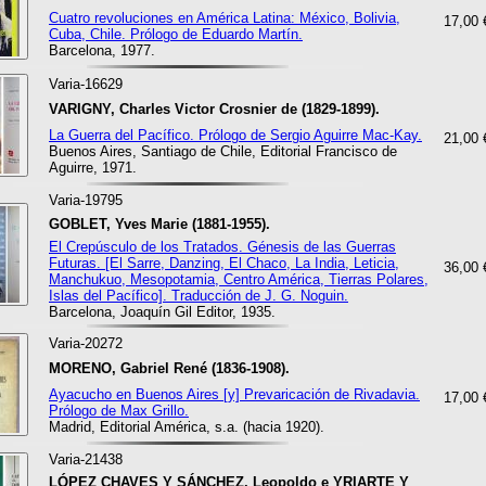
Cuatro revoluciones en América Latina: México, Bolivia,
17,00 
Cuba, Chile. Prólogo de Eduardo Martín.
Barcelona, 1977.
Varia-16629
VARIGNY, Charles Victor Crosnier de (1829-1899).
La Guerra del Pacífico. Prólogo de Sergio Aguirre Mac-Kay.
21,00 
Buenos Aires, Santiago de Chile, Editorial Francisco de
Aguirre, 1971.
Varia-19795
GOBLET, Yves Marie (1881-1955).
El Crepúsculo de los Tratados. Génesis de las Guerras
Futuras. [El Sarre, Danzing, El Chaco, La India, Leticia,
36,00 
Manchukuo, Mesopotamia, Centro América, Tierras Polares,
Islas del Pacífico]. Traducción de J. G. Noguin.
Barcelona, Joaquín Gil Editor, 1935.
Varia-20272
MORENO, Gabriel René (1836-1908).
Ayacucho en Buenos Aires [y] Prevaricación de Rivadavia.
17,00 
Prólogo de Max Grillo.
Madrid, Editorial América, s.a. (hacia 1920).
Varia-21438
LÓPEZ CHAVES Y SÁNCHEZ, Leopoldo e YRIARTE Y