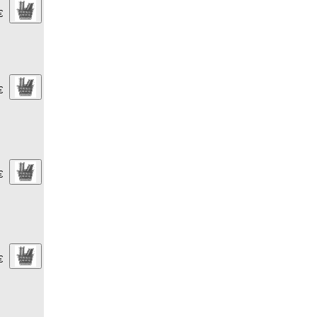
€
€
€
€