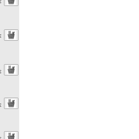
€
€
€
€
€