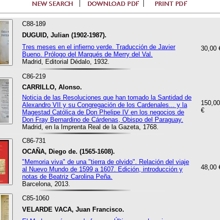
C88-189
DUGUID, Julian (1902-1987).
Tres meses en el infierno verde. Traducción de Javier
30,00 
Bueno. Prólogo del Marqués de Merry del Val.
Madrid, Editorial Dédalo, 1932.
C86-219
CARRILLO, Alonso.
Noticia de las Resoluciones que han tomado la Santidad de
150,00
Alexandro VII y su Congregación de los Cardenales... y la
€
Magestad Católica de Don Phelipe IV en los negocios de
Don Fray Bernardino de Cárdenas, Obispo del Paraguay.
Madrid, en la Imprenta Real de la Gazeta, 1768.
C86-731
OCAÑA, Diego de. (1565-1608).
"Memoria viva" de una "tierra de olvido". Relación del viaje
48,00 
al Nuevo Mundo de 1599 a 1607. Edición, introducción y
notas de Beatriz Carolina Peña.
Barcelona, 2013.
C85-1060
VELARDE VACA, Juan Francisco.