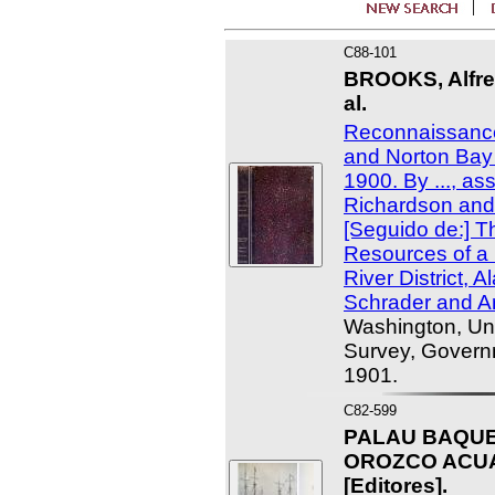
C88-101
BROOKS, Alfred
al.
Reconnaissanc
and Norton Bay 
1900. By ..., as
Richardson and 
[Seguido de:] T
Resources of a 
River District, 
Schrader and A
Washington, Uni
Survey, Governm
1901.
C82-599
PALAU BAQUE
OROZCO ACUAV
[Editores].