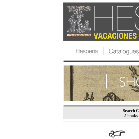
Search Cr
5
books 