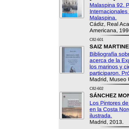
Malaspina 92. 
Internacionales
Malaspina.
Cádiz, Real Ac
Americana, 199
C82-601
SAIZ MARTINEZ
Bibliografía so
acerca de la Ex
los marinos y ci
participaron. Pr
Madrid, Museo U
C82-602
SÁNCHEZ MON
Los Pintores de
en la Costa Nor
ilustrada.
Madrid, 2013.