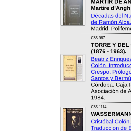
MÁRTIR DE ANG
Martire d'Angh
Décadas del Nu
de Ramón Alba
Madrid, Polifem
C85-987
TORRE Y DEL 
(1876 - 1963).
Beatriz Enrique
Colón. Introdu
Crespo. Prólog
Santos y Bermú
Córdoba, Caja P
Asociación de 
1984.
C85-1114
WASSERMANN, 
Cristóbal Colón
Traducción de 