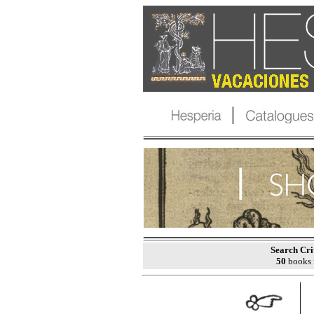
Search Cri
50
books 