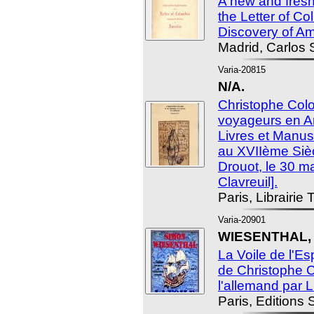
A new and fresh 
the Letter of C
Discovery of Am
Madrid, Carlos 
Varia-20815
N/A.
Christophe Colo
voyageurs en Am
Livres et Manus
au XVIIème Sièc
Drouot, le 30 m
Clavreuil].
Paris, Librairi
Varia-20901
WIESENTHAL, S
La Voile de l'Es
de Christophe C
l'allemand par
Paris, Editions 