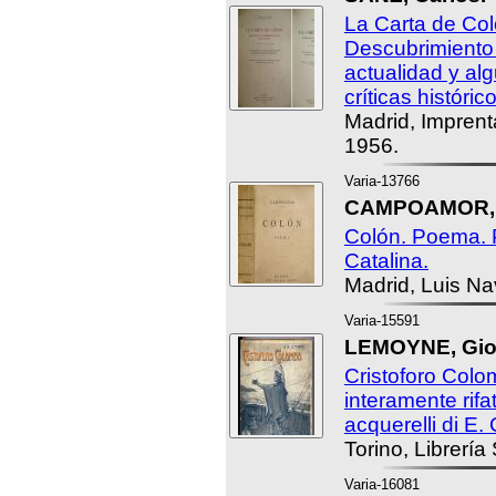
La Carta de Co
Descubrimiento
actualidad y al
críticas históric
Madrid, Imprenta
1956.
Varia-13766
CAMPOAMOR, 
Colón. Poema. 
Catalina.
Madrid, Luis Nav
Varia-15591
LEMOYNE, Giov
Cristoforo Colo
interamente rifat
acquerelli di E.
Torino, Librería
Varia-16081