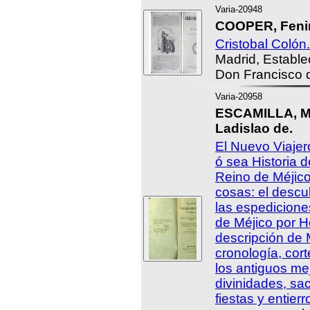
Varia-20948
COOPER, Feni
Cristobal Colón.
Madrid, Estable
Don Francisco 
Varia-20958
ESCAMILLA, M
Ladislao de.
El Nuevo Viajer
ó sea Historia de
Reino de Méjico
cosas: el descu
las espedicione
de Méjico por H
descripción de 
cronología, cort
los antiguos mej
divinidades, sac
fiestas y entierr