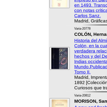
en 1493. Transcr
con notas críti
Carlos Sanz.
Madrid, Gráfica
Varia-20778
COLÓN, Hernan
Historia del Alm
Colón, en la cua
verdadera relac
hechos y del De
Indias occiden
Mundo.Publicad
Tomo II.
Madrid, Impren
1892 [Colección
Curiosos que tr
Varia-20812
MORISON, Samu