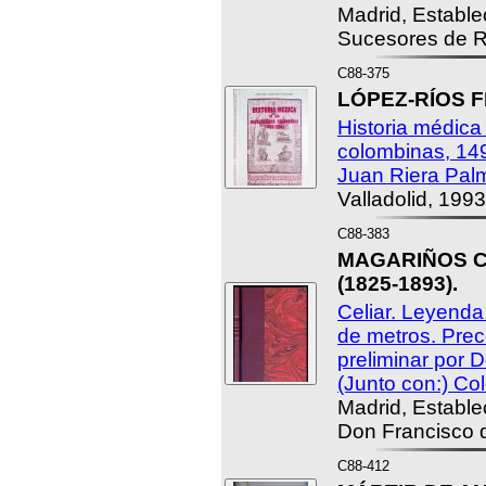
Madrid, Estable
Sucesores de R
C88-375
LÓPEZ-RÍOS F
Historia médica
colombinas, 149
Juan Riera Pal
Valladolid, 1993
C88-383
MAGARIÑOS CE
(1825-1893).
Celiar. Leyend
de metros. Prec
preliminar por 
(Junto con:) Co
Madrid, Estable
Don Francisco 
C88-412