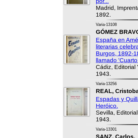
por...
Madrid, Imprent
1892.
Varia-13108
GÓMEZ BRAVO,
España en Amér
literarias celeb
Burgos, 1892-18
llamado 'Cuarto
Cádiz, Editorial
1943.
Varia-13256
REAL, Cristoba
Espadas y Quil
Heróico.
Sevilla, Editori
1943.
Varia-13301
SANZ, Carlos.