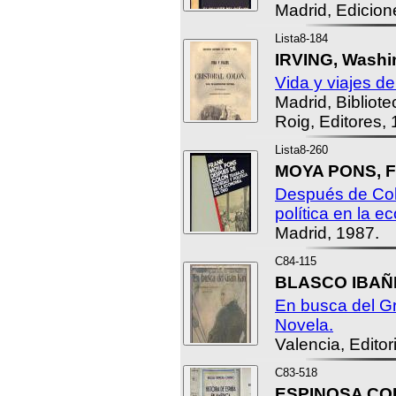
Madrid, Edicione
Lista8-184
IRVING, Washi
Vida y viajes de
Madrid, Bibliot
Roig, Editores,
Lista8-260
MOYA PONS, F
Después de Col
política en la e
Madrid, 1987.
C84-115
BLASCO IBAÑE
En busca del Gr
Novela.
Valencia, Edito
C83-518
ESPINOSA COR