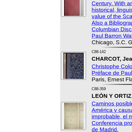
Century. With a
historical, lingui
value of the Sc
Also a Bibliogra
Columbian Disco
Paul Barron Wa
Chicago, S.C. G
C88-142
CHARCOT, Jean
Christophe Colo
Préface de Pau
Paris, Ernest F
C88-359
LEÓN Y ORTIZ,
Caminos posible
América y caus
improbable, el 
Conferencia pr
de Madrid.