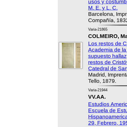
usos y costumbr
M. E. y L. C.
Barcelona, Impr
Compañía, 183
Varia-21865
COLMEIRO, Ma
Los restos de C
Academia de la H
supuesto hallaz
restos de Cristó
Catedral de Sa
Madrid, Imprent
Tello, 1879.
Varia-21944
VV.AA.
Estudios Americ
Escuela de Est
Hispanoamerica
29, Febrero, 195