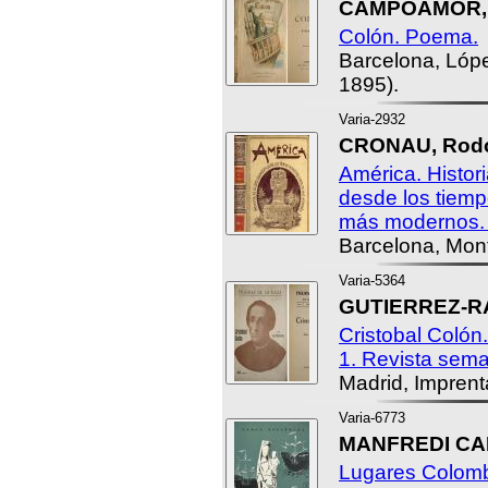
CAMPOAMOR, 
Colón. Poema.
Barcelona, López
1895).
Varia-2932
CRONAU, Rodo
América. Histor
desde los tiemp
más modernos. T
Barcelona, Mon
Varia-5364
GUTIERREZ-R
Cristobal Colón.
1. Revista sema
Madrid, Imprent
Varia-6773
MANFREDI CA
Lugares Colomb