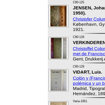
C80-125
JENSEN, Johan
1950).
Christofer Colu
København, Gy
1921.
C80-128
VERKINDEREN, 
Christoffel Col
met de Francis
Gent, Drukkerij A
C80-129
VIDART, Luis.
Colón y (Franci
polémica y un b
Madrid, Tipogra
Hernández, 189
Varia-1951