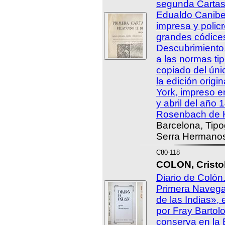
segunda Cartas 
Edualdo Canibel
impresa y policr
grandes códices
Descubrimiento.
a las normas tip
copiado del úni
la edición origi
York, impreso e
y abril del año
Rosenbach de H
Barcelona, Tip
Serra Hermanos 
C80-118
COLON, Cristo
Diario de Colón.
Primera Navega
de las Indias»,
por Fray Bartol
conserva en la 