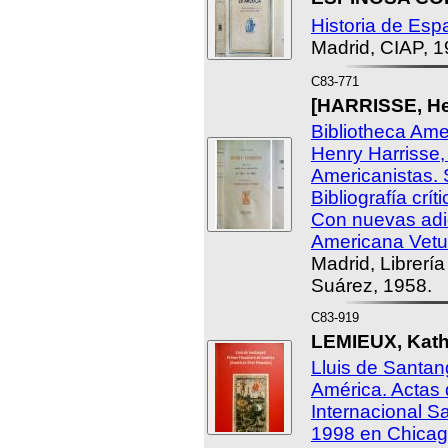
Historia de Esp
Madrid, CIAP, 1
C83-771
[HARRISSE, He
Bibliotheca Amer
Henry Harrisse,
Americanistas. 
Bibliografía crí
Con nuevas adic
Americana Vetu
Madrid, Librerí
Suárez, 1958.
C83-919
LEMIEUX, Kathl
Lluis de Santang
América. Actas 
Internacional S
1998 en Chicag