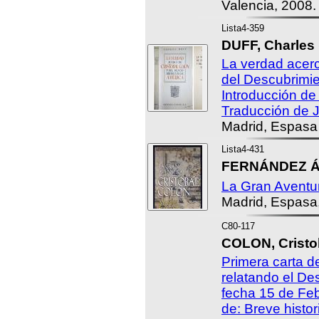
Valencia, 2008.
Lista4-359
DUFF, Charles 
La verdad acerc
del Descubrimie
Introducción de 
Traducción de J
Madrid, Espasa
Lista4-431
FERNÁNDEZ Á
La Gran Aventur
Madrid, Espasa
C80-117
COLON, Cristo
Primera carta d
relatando el De
fecha 15 de Fe
de: Breve histor