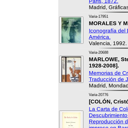
Paris, 1872.
Madrid, Gráfica
Varia-17951
MORALES Y MA
Iconografía del
América.
Valencia, 1992.
Varia-20688
MARLOWE, Step
1928-2008].
Memorias de Cri
Traducción de J
Madrid, Mondad
Varia-20776
[COLÓN, Cristó
La Carta de Co
Descubrimiento
Reproducción de
impreso en Bar