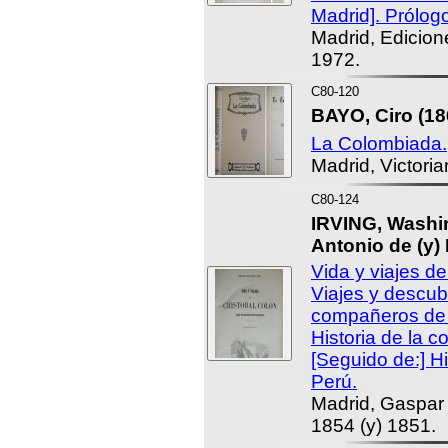
Madrid]. Prólog
Madrid, Edicion
1972.
C80-120
BAYO, Ciro (18
La Colombiada.
Madrid, Victori
C80-124
IRVING, Washin
Antonio de (y)
Vida y viajes de
Viajes y descub
compañeros de 
Historia de la c
[Seguido de:] Hi
Perú.
Madrid, Gaspar 
1854 (y) 1851.