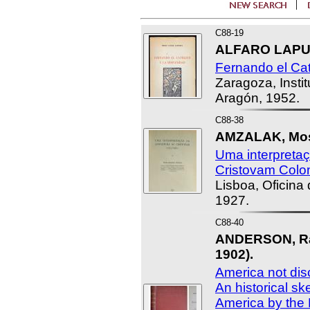
C88-19
ALFARO LAPUE
Fernando el Cat
Zaragoza, Instit
Aragón, 1952.
C88-38
AMZALAK, Mos
Uma interpretaç
Cristovam Colo
Lisboa, Oficina
1927.
C88-40
ANDERSON, Ra
1902).
America not di
An historical sk
America by the