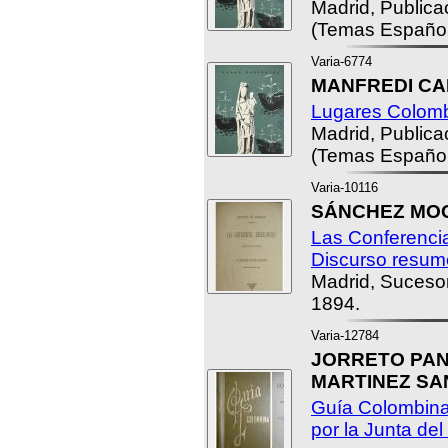
Madrid, Public
(Temas Español
Varia-6774
MANFREDI CA
Lugares Colomb
Madrid, Public
(Temas Español
Varia-10116
SÁNCHEZ MOGU
Las Conferencia
Discurso resum
Madrid, Suceso
1894.
Varia-12784
JORRETO PANI
MARTINEZ SANZ
Guía Colombina
por la Junta de