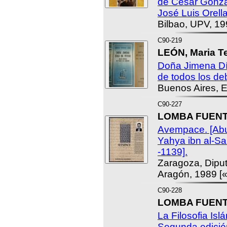
de César Gonzá
José Luis Orell
Bilbao, UPV, 19
C90-219
LEÓN, Maria T
Doña Jimena Dí
de todos los de
Buenos Aires, E
C90-227
LOMBA FUENTE
Avempace. [Ab
Yahya ibn al-Sa
-1139].
Zaragoza, Dipu
Aragón, 1989 [
C90-228
LOMBA FUENTE
La Filosofia Is
Segunda edició