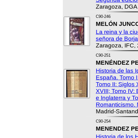
Zaragoza, DGA,
C90-246
MELÓN JUNCOS
La reina y la ci
señora de Borja
Zaragoza, IFC,
C90-251
MENÉNDEZ PEL
Historia de las 
España. Tomo I:
Tomo II: Siglos 
XVIII; Tomo IV:
e Inglaterra y T
Romanticismo. 
Madrid-Santand
C90-254
MENENDEZ PEL
Historia de los