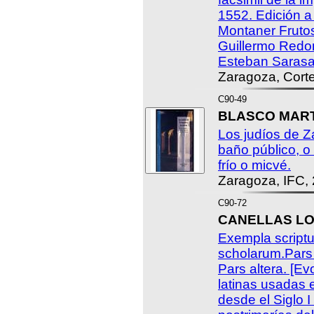
1552. Edición a
Montaner Frutos
Guillermo Redon
Esteban Saras
Zaragoza, Cort
C90-49
BLASCO MARTI
Los judíos de Z
baño público, o 
frío o micvé.
Zaragoza, IFC,
C90-72
CANELLAS LOP
Exempla scriptu
scholarum.Pars Pr
Pars altera. [Ev
latinas usadas 
desde el Siglo I