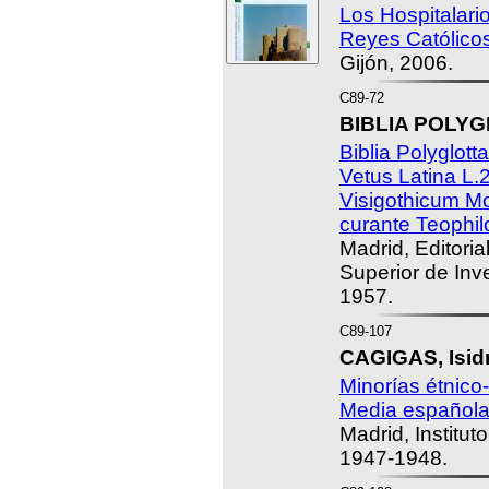
Los Hospitalari
Reyes Católico
Gijón, 2006.
C89-72
BIBLIA POLYG
Biblia Polyglotta
Vetus Latina L.
Visigothicum Mo
curante Teophi
Madrid, Editoria
Superior de Inve
1957.
C89-107
CAGIGAS, Isidr
Minorías étnico
Media española
Madrid, Institut
1947-1948.