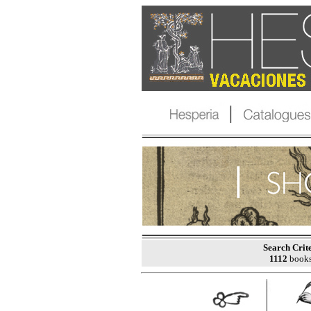
Search Crite
1112
books