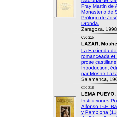
Nacional de Mad
Fray Martín de 
Monasterio de 
Prólogo de Jos
Dronda.
Zaragoza, 1998
C90-215
LAZAR, Moshe 
La Fazienda de U
romanceada et I
prose castillane
Introduction, édi
par Moshe Laza
Salamanca, 196
C90-218
LEMA PUEYO, 
Instituciones Po
Alfonso I «El B
y Pamplona (110