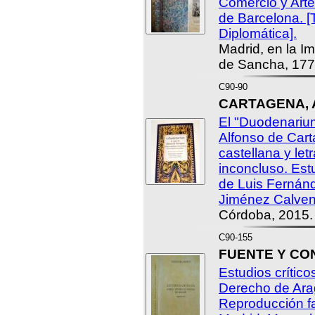
Comercio y Arte
de Barcelona. [
Diplomática].
Madrid, en la I
de Sancha, 177
C90-90
CARTAGENA, A
El "Duodenarium
Alfonso de Cart
castellana y let
inconcluso. Estu
de Luis Fernánd
Jiménez Calven
Córdoba, 2015.
C90-155
FUENTE Y COND
Estudios críticos
Derecho de Ara
Reproducción fa