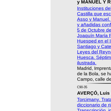
y MANUEL Y R
Instituciones de
Castilla que esc
Asso y Manuel.
y añadidas con
5 de Octubre de
Joaquín María P
Huesped en el 
Santiago y Cate
Leyes del Reyno
Huesca. Séptima
ilustrada.
Madrid, Imprent
de la Bola, se h
Campo, calle de
C90-35
AVERÇÓ, Luis 
Torcimany. Trata
diccionario de r
Transcripción, i