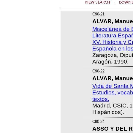
C90-21
ALVAR, Manuel
Miscelánea de E
Literatura Españ
XV. Historia y Cr
Española en los 
Zaragoza, Dipu
Aragón, 1990.
C90-22
ALVAR, Manuel 
Vida de Santa M
Estudios, vocabu
textos.
Madrid, CSIC, 1
Hispánicos).
C90-34
ASSO Y DEL RI