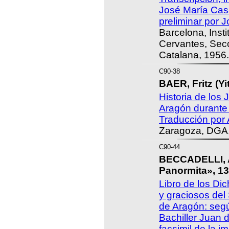
José María Cas
preliminar por 
Barcelona, Insti
Cervantes, Secc
Catalana, 1956.
C90-38
BAER, Fritz (Yi
Historia de los
Aragón durante l
Traducción por 
Zaragoza, DGA,
C90-44
BECCADELLI, A
Panormita», 13
Libro de los Di
y graciosos de
de Aragón: segú
Bachiller Juan 
facsimil de la 