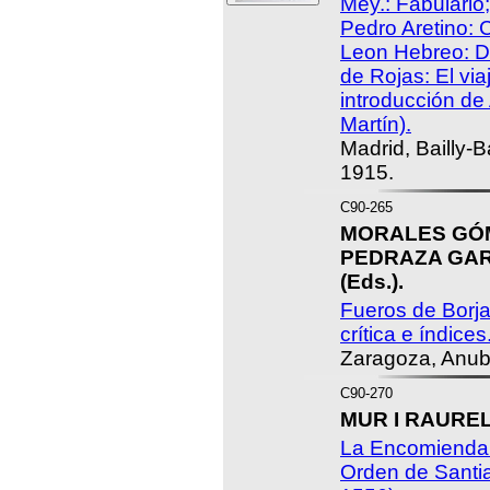
Mey.: Fabulario
Pedro Aretino: 
Leon Hebreo: D
de Rojas: El vi
introducción de
Martín).
Madrid, Bailly-Ba
1915.
C90-265
MORALES GÓME
PEDRAZA GARC
(Eds.).
Fueros de Borja
crítica e índices
Zaragoza, Anub
C90-270
MUR I RAUREL
La Encomienda 
Orden de Santia