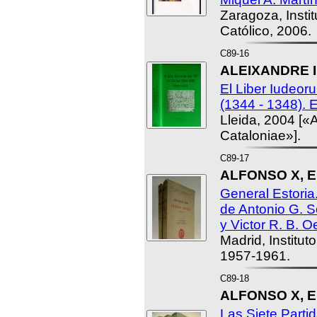
Zaragoza, Insti
Católico, 2006.
C89-16
ALEIXANDRE I
El Liber Iudeor
(1344 - 1348). E
Lleida, 2004 [«
Cataloniae»].
C89-17
ALFONSO X, E
General Estoria
de Antonio G. S
y Victor R. B. O
Madrid, Institut
1957-1961.
C89-18
ALFONSO X, E
Las Siete Parti