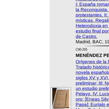
I: España roman
la Reconquista.
protestantes. II
místicas. Regal
Heterodoxia en 
estudio final po
de Castro.
Madrid, BAC, 19
C90-255
MENÉNDEZ PELA
Orígenes de la N
Tratado históric
novela española
siglos XV y XVI
preliminar; III:
un estudio prel
Pelayo. IV: Luc
oro; [Eneas Silvi
Papa]: Euríalo 