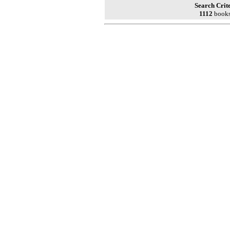
Search Crite
1112
books