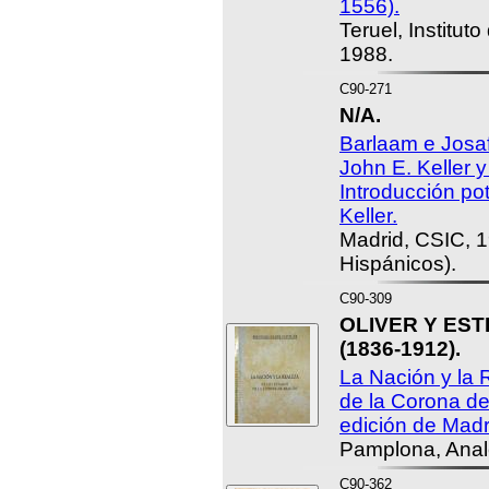
1556).
Teruel, Institut
1988.
C90-271
N/A.
Barlaam e Josafa
John E. Keller y
Introducción po
Keller.
Madrid, CSIC, 1
Hispánicos).
C90-309
OLIVER Y EST
(1836-1912).
La Nación y la 
de la Corona de
edición de Madr
Pamplona, Anal
C90-362