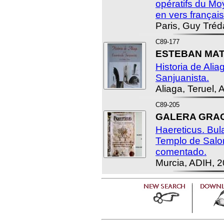
opératifs du Mo
en vers françai
Paris, Guy Tréda
C89-177
ESTEBAN MAT
Historia de Ali
Sanjuanista.
Aliaga, Teruel,
C89-205
GALERA GRACIA
Haereticus. Bul
Templo de Salo
comentado.
Murcia, ADIH, 2