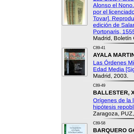
Alonso el Nono
por el licencia
Tovar]. Reprodu
edición de Sal
Portonaris, 155
Madrid, Boletín 
C89-41
AYALA MARTINE
Las Órdenes Mil
Edad Media [Sigl
Madrid, 2003.
C89-49
BALLESTER, X
Orígenes de la 
hipótesis repobl
Zaragoza, PUZ,
C89-58
BARQUERO GOÑ