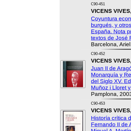
C90-451
VICENS VIVES,
Coyuntura econ
burgués, y otros
España. Nota pr
textos de José 
Barcelona, Ariel
C90-452
VICENS VIVES,
Juan II de Arag
Monarquía y Re
del Siglo XV. E
Muñoz i Lloret 
Pamplona, 200
C90-453
VICENS VIVES,
Historía crítica 
Fernando II de 
Miquel A. Martín