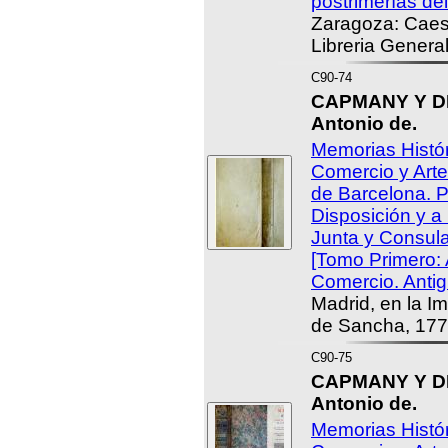
postrimerías del
Zaragoza: Caes
Libreria Genera
C90-74
CAPMANY Y D
Antonio de.
Memorias Histór
Comercio y Arte
de Barcelona. P
Disposición y a
Junta y Consul
[Tomo Primero: 
Comercio. Antig
Madrid, en la I
de Sancha, 177
C90-75
CAPMANY Y D
Antonio de.
Memorias Histór