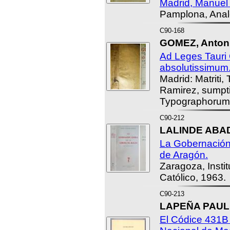
Madrid, Manuel 
Pamplona, Anal
C90-168
GOMEZ, Antoni
Ad Leges Taur
absolutissimum
Madrid: Matriti, 
Ramirez, sumpti
Typographorum 
C90-212
LALINDE ABAD
La Gobernación
de Aragón.
Zaragoza, Insti
Católico, 1963.
C90-213
LAPEÑA PAUL, 
El Códice 431B 