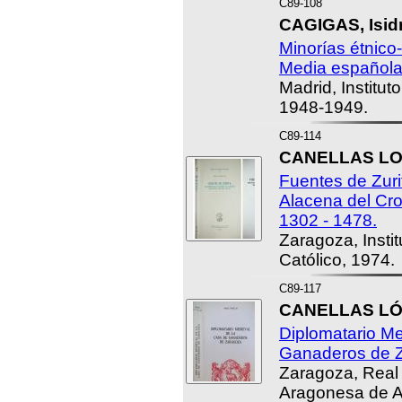
C89-108
CAGIGAS, Isidr
Minorías étnico
Media española.
Madrid, Institut
1948-1949.
C89-114
CANELLAS LOP
Fuentes de Zuri
Alacena del Cron
1302 - 1478.
Zaragoza, Insti
Católico, 1974.
C89-117
CANELLAS LÓP
Diplomatario Me
Ganaderos de 
Zaragoza, Real
Aragonesa de A