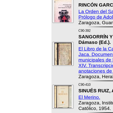
RINCÓN GARCÍ
La Orden del S
Prólogo de Adol
Zaragoza, Guar
C90-392
SANGORRÍN Y
Dámaso (Ed.).
El Libro de la 
Jaca. Document
municipales de lo
XIV. Transcripci
anotaciones de .
Zaragoza, Hera
C90-410
SINUÉS RUIZ, 
El Merino.
Zaragoza, Insti
Católico, 1954.