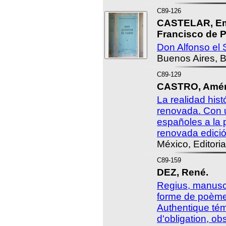
C89-126
CASTELAR, Em
Francisco de P
Don Alfonso el S
Buenos Aires, B
C89-129
CASTRO, Amér
La realidad his
renovada. Con 
españoles a la 
renovada edició
México, Editoria
C89-159
DEZ, René.
Regius, manuscr
forme de poème,
Authentique tém
d'obligation, o